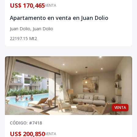
US$ 170,465
VENTA
Apartamento en venta en Juan Dolio
Juan Dolio
,
Juan Dolio
2
2
1
97.15
Mt2
VENTA
CÓDIGO
: #
7418
US$ 200,850
VENTA