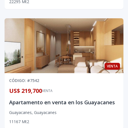
2
2
2
95
Mt2
VENTA
CÓDIGO
: #
7542
US$ 219,700
VENTA
Apartamento en venta en los Guayacanes
Guayacanes
,
Guayacanes
1
1
1
67
Mt2