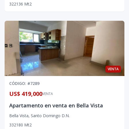
3
2
2
136
Mt2
VENTA
CÓDIGO
: #
7289
US$ 419,000
VENTA
Apartamento en venta en Bella Vista
Bella Vista
,
Santo Domingo D.N.
3
3
2
180
Mt2