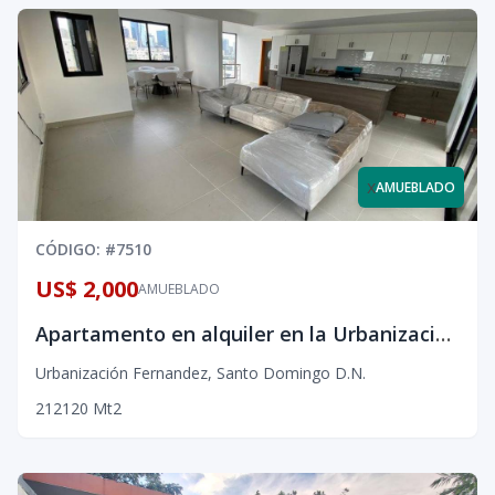
x
AMUEBLADO
CÓDIGO
: #
7510
US$ 2,000
AMUEBLADO
Apartamento en alquiler en la Urbanizacion Fernandez
Urbanización Fernandez
,
Santo Domingo D.N.
2
1
2
120
Mt2