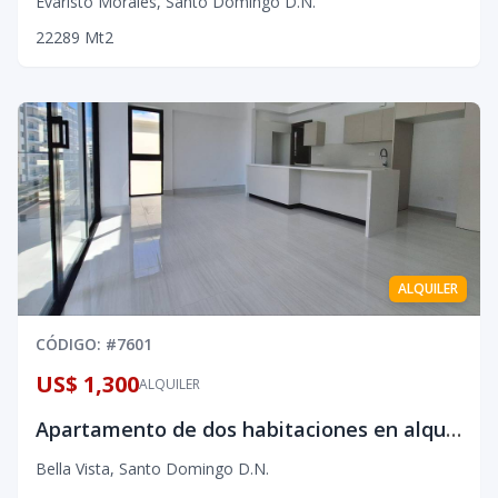
Evaristo Morales
,
Santo Domingo D.N.
2
2
2
89
Mt2
ALQUILER
CÓDIGO
: #
7601
US$ 1,300
ALQUILER
Apartamento de dos habitaciones en alquiler
Bella Vista
,
Santo Domingo D.N.