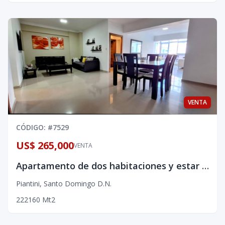
VENTA
CÓDIGO
: #
7529
US$ 265,000
VENTA
Apartamento de dos habitaciones y estar en venta en Piantini
Piantini
,
Santo Domingo D.N.
2
2
2
160
Mt2