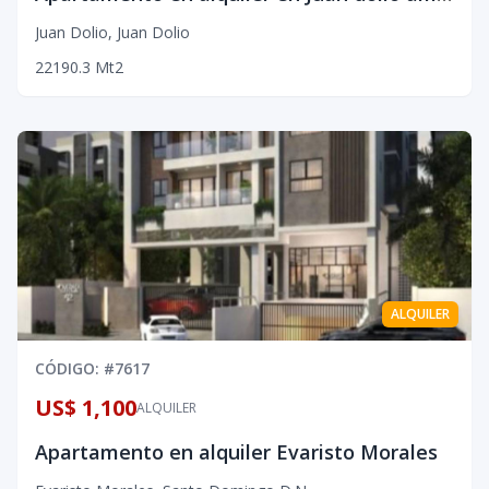
Juan Dolio
,
Juan Dolio
2
2
1
90.3
Mt2
ALQUILER
CÓDIGO
: #
7617
US$ 1,100
ALQUILER
Apartamento en alquiler Evaristo Morales