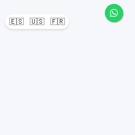
🇪🇸
🇺🇸
🇫🇷
Propiedades
Agentes
Nosotros
Unete a Nuestro Equipo
Contacto
Punta Cana
Punta Cana Top 10