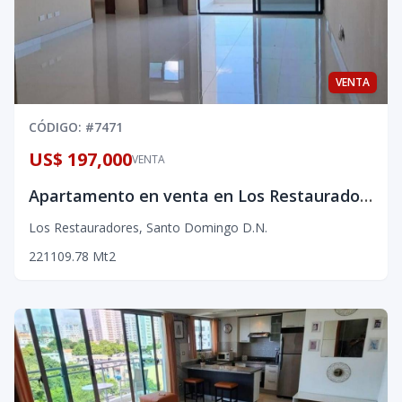
VENTA
CÓDIGO
: #
7471
US$ 197,000
VENTA
Apartamento en venta en Los Restauradores
Los Restauradores
,
Santo Domingo D.N.
2
2
1
109.78
Mt2