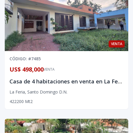
VENTA
CÓDIGO
: #
7485
US$ 498,000
VENTA
Casa de 4 habitaciones en venta en La Feria
La Feria
,
Santo Domingo D.N.
4
2
2
200
Mt2