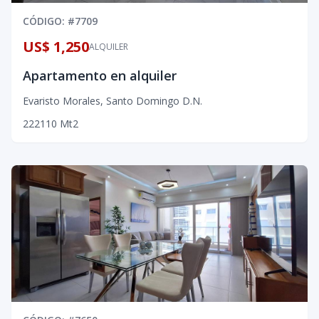
CÓDIGO
: #
7709
US$ 1,250
ALQUILER
Apartamento en alquiler
Evaristo Morales
,
Santo Domingo D.N.
2
2
2
110
Mt2