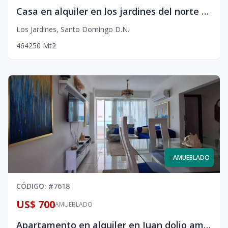
Casa en alquiler en los jardines del norte para negocio
Los Jardines
,
Santo Domingo D.N.
4
6
4
250
Mt2
x
AMUEBLADO
CÓDIGO
: #
7618
US$ 700
AMUEBLADO
Apartamento en alquiler en Juan dolio amueblado