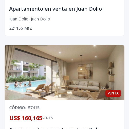
Apartamento en venta en Juan Dolio
Juan Dolio
,
Juan Dolio
2
2
1
156
Mt2
VENTA
CÓDIGO
: #
7415
US$ 160,165
VENTA