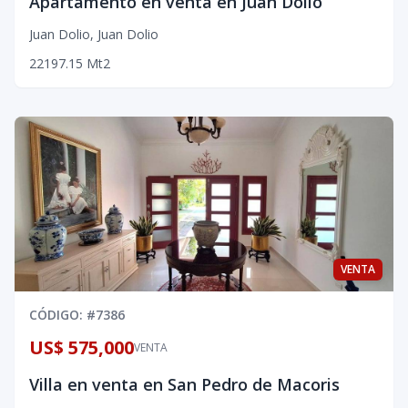
Apartamento en venta en Juan Dolio
Juan Dolio
,
Juan Dolio
2
2
1
97.15
Mt2
VENTA
CÓDIGO
: #
7386
US$ 575,000
VENTA
Villa en venta en San Pedro de Macoris