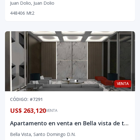
Juan Dolio
,
Juan Dolio
4
4
8
406
Mt2
VENTA
CÓDIGO
: #
7291
US$ 263,120
VENTA
Apartamento en venta en Bella vista de tres habitaciones
Bella Vista
,
Santo Domingo D.N.