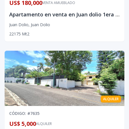
US$ 180,000
VENTA AMUEBLADO
Apartamento en venta en Juan dolio 1era linea de playa
Juan Dolio
,
Juan Dolio
2
2
1
75
Mt2
ALQUILER
CÓDIGO
: #
7635
US$ 5,000
ALQUILER