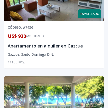
x
AMUEBLADO
CÓDIGO
: #
7456
US$ 930
AMUEBLADO
Apartamento en alquiler en Gazcue
Gazcue
,
Santo Domingo D.N.
1
1
1
65
Mt2