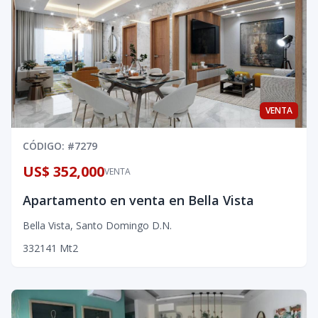
VENTA
CÓDIGO
: #
7279
US$ 352,000
VENTA
Apartamento en venta en Bella Vista
Bella Vista
,
Santo Domingo D.N.
3
3
2
141
Mt2