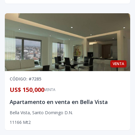
VENTA
CÓDIGO
: #
7285
US$ 150,000
VENTA
Apartamento en venta en Bella Vista
Bella Vista
,
Santo Domingo D.N.
1
1
1
66
Mt2