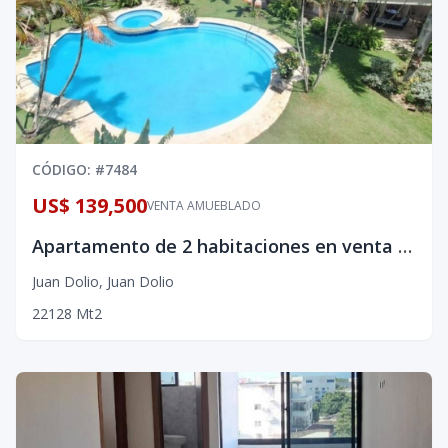
CÓDIGO
: #
7484
US$ 139,500
VENTA AMUEBLADO
Apartamento de 2 habitaciones en venta en Juan Dolio amueblado
Juan Dolio
,
Juan Dolio
2
2
128
Mt2