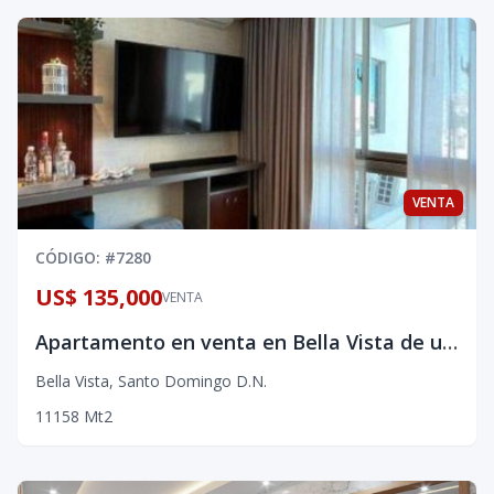
VENTA
CÓDIGO
: #
7280
US$ 135,000
VENTA
Apartamento en venta en Bella Vista de una habitacion
Bella Vista
,
Santo Domingo D.N.
1
1
1
58
Mt2