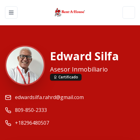
Toggle navigation menu
Toggl
Edward Silfa
Asesor Inmobiliario
Certificado
edwardsilfa.rahrd@gmail.com
809-850-2333
+18296480507