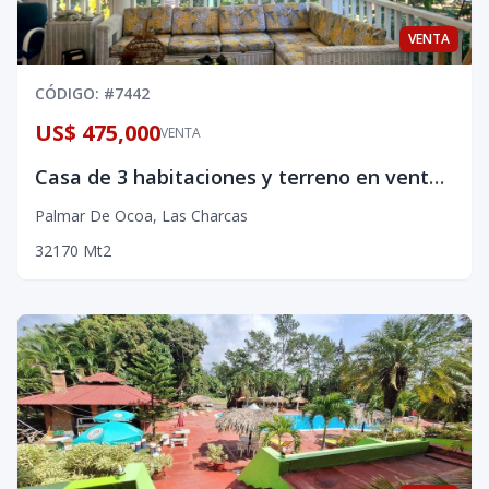
VENTA
CÓDIGO
: #
7442
US$ 475,000
VENTA
Casa de 3 habitaciones y terreno en venta en la Bahía de Ocoa
Palmar De Ocoa
,
Las Charcas
3
2
170
Mt2