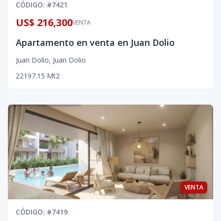
CÓDIGO
: #
7421
US$ 216,300
VENTA
Apartamento en venta en Juan Dolio
Juan Dolio
,
Juan Dolio
2
2
1
97.15
Mt2
VENTA
CÓDIGO
: #
7419