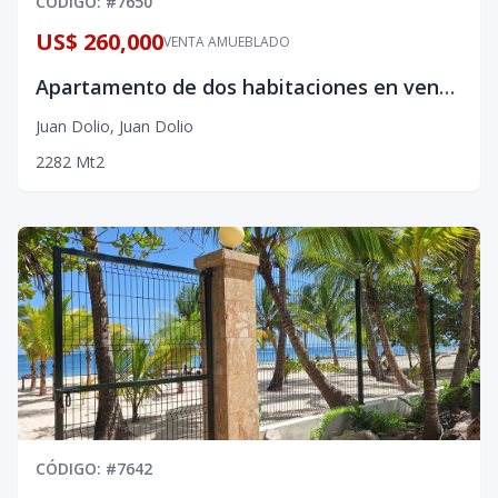
CÓDIGO
: #
7650
US$ 260,000
VENTA AMUEBLADO
Apartamento de dos habitaciones en venta amueblado
Juan Dolio
,
Juan Dolio
2
2
82
Mt2
CÓDIGO
: #
7642