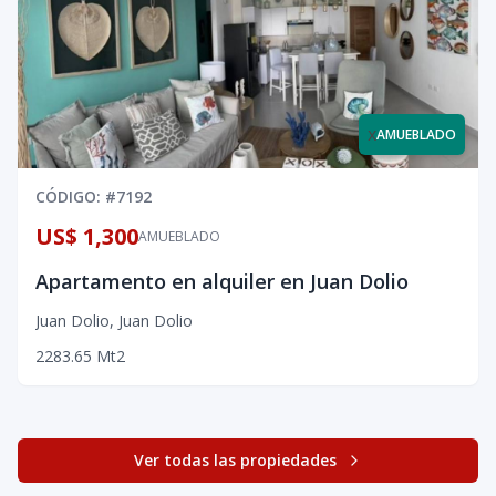
x
AMUEBLADO
CÓDIGO
: #
7192
US$ 1,300
AMUEBLADO
Apartamento en alquiler en Juan Dolio
Juan Dolio
,
Juan Dolio
2
2
83.65
Mt2
Ver todas las propiedades