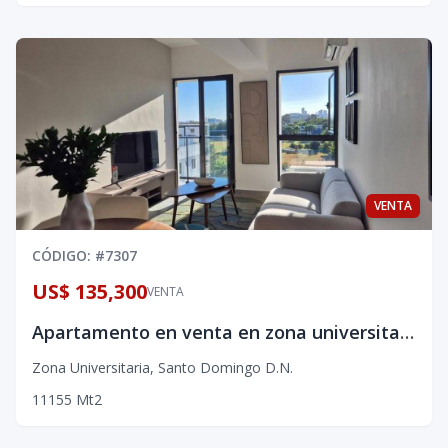
VENTA
CÓDIGO
: #
7307
US$ 135,300
VENTA
Apartamento en venta en zona universitaria de una habitación
Zona Universitaria
,
Santo Domingo D.N.
1
1
1
55
Mt2