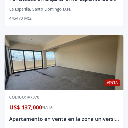
La Esperilla
,
Santo Domingo D.N.
4
4
5
470
Mt2
VENTA
CÓDIGO
: #
7376
US$ 137,000
VENTA
Apartamento en venta en la zona universitaria de una habitacion