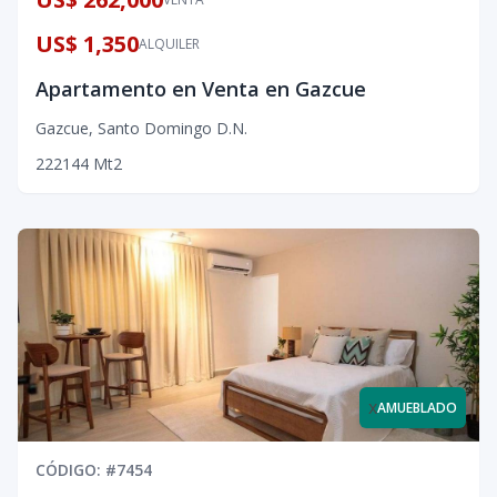
US$ 1,350
ALQUILER
Apartamento en Venta en Gazcue
Gazcue
,
Santo Domingo D.N.
2
2
2
144
Mt2
x
AMUEBLADO
CÓDIGO
: #
7454