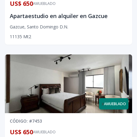
US$ 650
AMUEBLADO
Apartaestudio en alquiler en Gazcue
Gazcue
,
Santo Domingo D.N.
1
1
1
35
Mt2
x
AMUEBLADO
CÓDIGO
: #
7453
US$ 650
AMUEBLADO