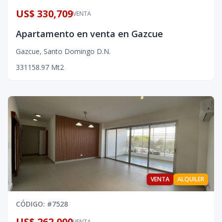
US$ 330,709
VENTA
Apartamento en venta en Gazcue
Gazcue
,
Santo Domingo D.N.
3
3
1
158.97
Mt2
VENTA
ALQUILER
CÓDIGO
: #
7528
US$ 262,000
VENTA