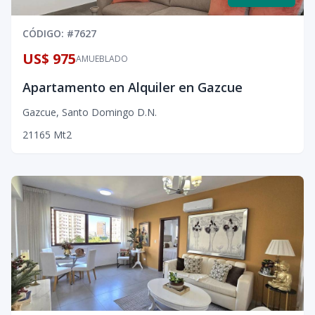
CÓDIGO
: #
7627
US$ 975
AMUEBLADO
Apartamento en Alquiler en Gazcue
Gazcue
,
Santo Domingo D.N.
2
1
1
65
Mt2