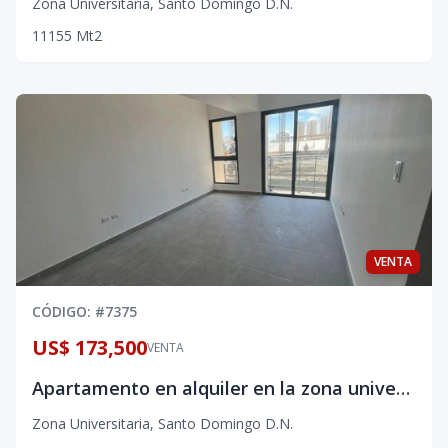
Zona Universitaria
,
Santo Domingo D.N.
1
1
1
55
Mt2
VENTA
CÓDIGO
: #
7375
US$ 173,500
VENTA
Apartamento en alquiler en la zona universitaria
Zona Universitaria
,
Santo Domingo D.N.