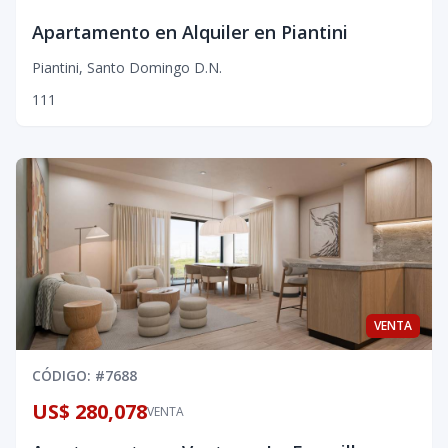
Apartamento en Alquiler en Piantini
Piantini
,
Santo Domingo D.N.
1
1
1
VENTA
CÓDIGO
: #
7688
US$ 280,078
VENTA