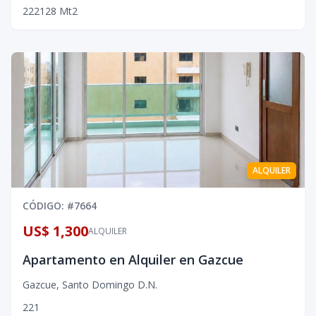
2
2
2
128
Mt2
ALQUILER
CÓDIGO
: #
7664
US$ 1,300
ALQUILER
Apartamento en Alquiler en Gazcue
Gazcue
,
Santo Domingo D.N.
2
2
1