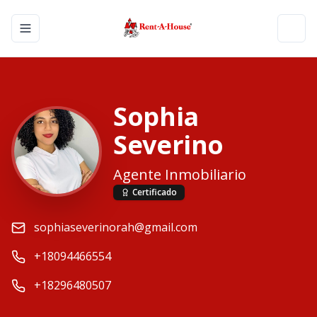
Toggle navigation menu
Toggl
Sophia
Severino
Agente Inmobiliario
Certificado
sophiaseverinorah@gmail.com
+18094466554
+18296480507