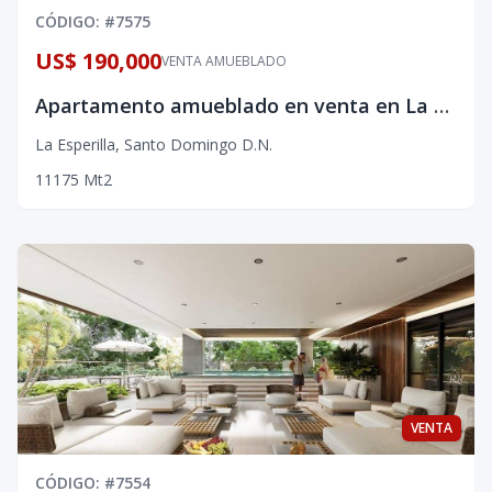
CÓDIGO
: #
7575
US$ 190,000
VENTA AMUEBLADO
Apartamento amueblado en venta en La Esperilla
La Esperilla
,
Santo Domingo D.N.
1
1
1
75
Mt2
VENTA
CÓDIGO
: #
7554