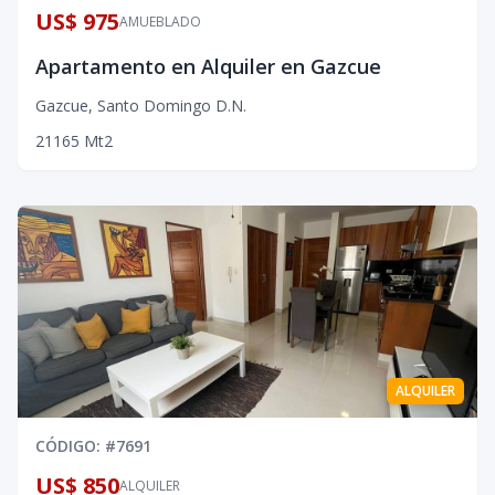
US$ 975
AMUEBLADO
Apartamento en Alquiler en Gazcue
Gazcue
,
Santo Domingo D.N.
2
1
1
65
Mt2
ALQUILER
CÓDIGO
: #
7691
US$ 850
ALQUILER