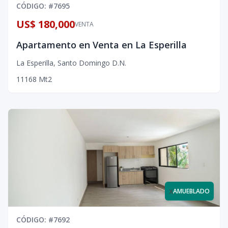
CÓDIGO
: #
7695
US$ 180,000
VENTA
Apartamento en Venta en La Esperilla
La Esperilla
,
Santo Domingo D.N.
1
1
1
68
Mt2
x
AMUEBLADO
CÓDIGO
: #
7692