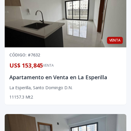
VENTA
CÓDIGO
: #
7632
US$ 153,845
VENTA
Apartamento en Venta en La Esperilla
La Esperilla
,
Santo Domingo D.N.
1
1
1
57.3
Mt2