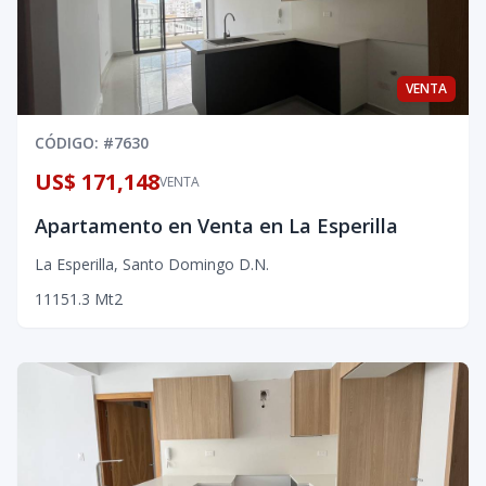
VENTA
CÓDIGO
: #
7630
US$ 171,148
VENTA
Apartamento en Venta en La Esperilla
La Esperilla
,
Santo Domingo D.N.
1
1
1
51.3
Mt2