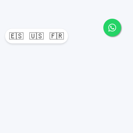
🇪🇸
🇺🇸
🇫🇷
Propiedades
Agentes
Nosotros
Unete a Nuestro Equipo
Contacto
Punta Cana
Punta Cana Top 10