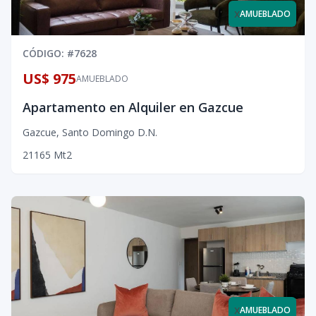
x
AMUEBLADO
CÓDIGO
: #
7628
US$ 975
AMUEBLADO
Apartamento en Alquiler en Gazcue
Gazcue
,
Santo Domingo D.N.
2
1
1
65
Mt2
x
AMUEBLADO