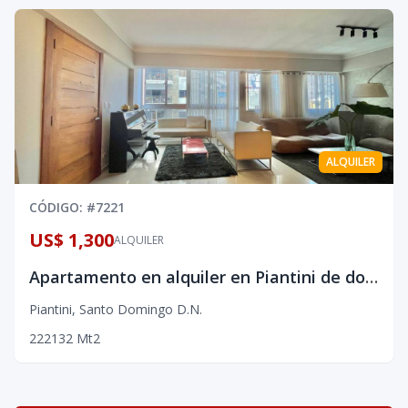
ALQUILER
CÓDIGO
: #
7221
US$ 1,300
ALQUILER
Apartamento en alquiler en Piantini de dos habitaciones
Piantini
,
Santo Domingo D.N.
2
2
2
132
Mt2