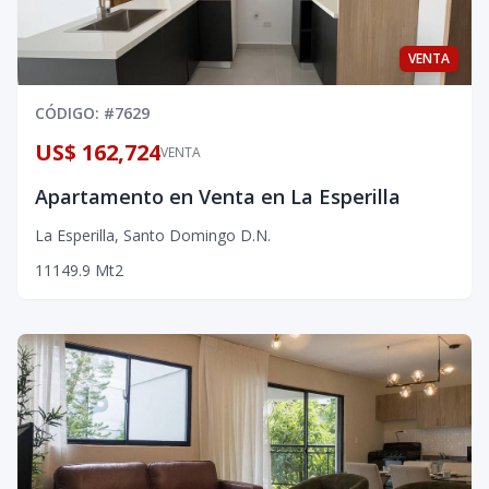
VENTA
CÓDIGO
: #
7629
US$ 162,724
VENTA
Apartamento en Venta en La Esperilla
La Esperilla
,
Santo Domingo D.N.
1
1
1
49.9
Mt2