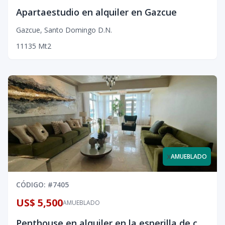
Apartaestudio en alquiler en Gazcue
Gazcue
,
Santo Domingo D.N.
1
1
1
35
Mt2
x
AMUEBLADO
CÓDIGO
: #
7405
US$ 5,500
AMUEBLADO
Penthouse en alquiler en la esperilla de cuatro habitaciones