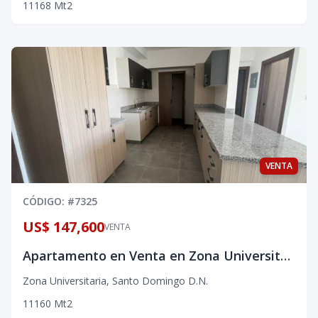
1
1
1
68
Mt2
VENTA
CÓDIGO
: #
7325
US$ 147,600
VENTA
Apartamento en Venta en Zona Universitaria
Zona Universitaria
,
Santo Domingo D.N.
1
1
1
60
Mt2