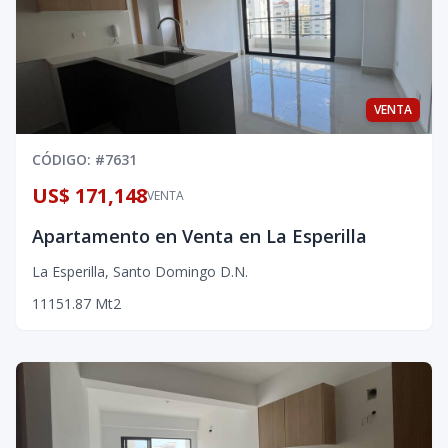
VENTA
CÓDIGO
: #
7631
US$ 171,148
VENTA
Apartamento en Venta en La Esperilla
La Esperilla
,
Santo Domingo D.N.
1
1
1
51.87
Mt2