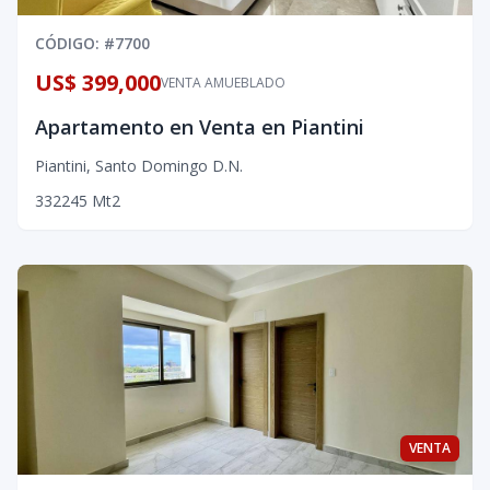
CÓDIGO
: #
7700
US$ 399,000
VENTA AMUEBLADO
Apartamento en Venta en Piantini
Piantini
,
Santo Domingo D.N.
3
3
2
245
Mt2
VENTA