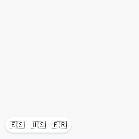
🇪🇸
🇺🇸
🇫🇷