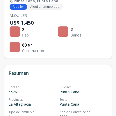
Punta Cana
,
Punta Cana
Alquiler
Alquiler amueblado
ALQUILER
US$ 1,450
2
2
Hab.
Baños
60
M²
Construcción
Resumen
Código
:
Ciudad
:
6576
Punta Cana
Provincia
:
Sector
:
La Altagracia
Punta Cana
Tipo de inmueble
:
Año de Construcción
: