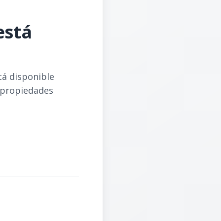
está
tá disponible
 propiedades