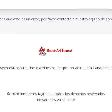
rees que esto es un error, por favor contacta a nuestro equipo de sop
Agentes
Nosotros
Unete a Nuestro Equipo
Contacto
Punta Cana
Punta
Facebook
Instagram
LinkedIn
YouTube
TikTok
©
2026
Inmuebles fagt SRL
,
Todos los derechos reservados
Powered by
AlterEstate