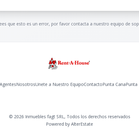
rees que esto es un error, por favor contacta a nuestro equipo de sop
Agentes
Nosotros
Unete a Nuestro Equipo
Contacto
Punta Cana
Punta
Facebook
Instagram
LinkedIn
YouTube
TikTok
©
2026
Inmuebles fagt SRL
,
Todos los derechos reservados
Powered by
AlterEstate