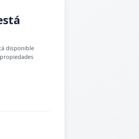
está
tá disponible
 propiedades