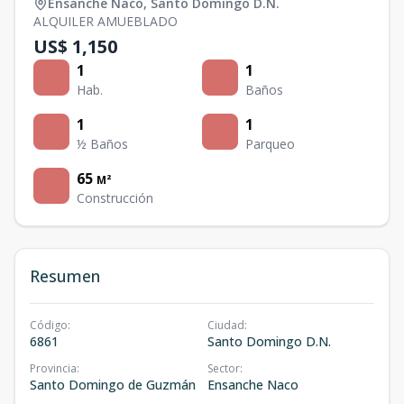
Ensanche Naco
,
Santo Domingo D.N.
ALQUILER AMUEBLADO
US$ 1,150
1
1
Hab.
Baños
1
1
½ Baños
Parqueo
65
M²
Construcción
Resumen
Código
:
Ciudad
:
6861
Santo Domingo D.N.
Provincia
:
Sector
:
Santo Domingo de Guzmán
Ensanche Naco