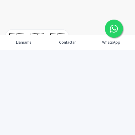
🇪🇸
🇺🇸
🇫🇷
Llámame
Contactar
WhatsApp
Propiedades
Agentes
Nosotros
Unete a Nuestro Equipo
Contacto
Punta Cana
Punta Cana Top 10