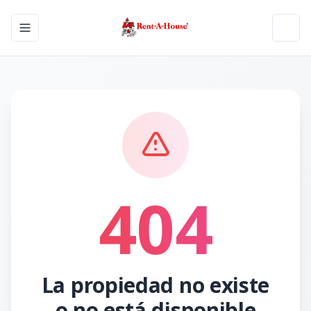
Toggle navigation menu
Toggl
404
La propiedad no existe
o no está disponible