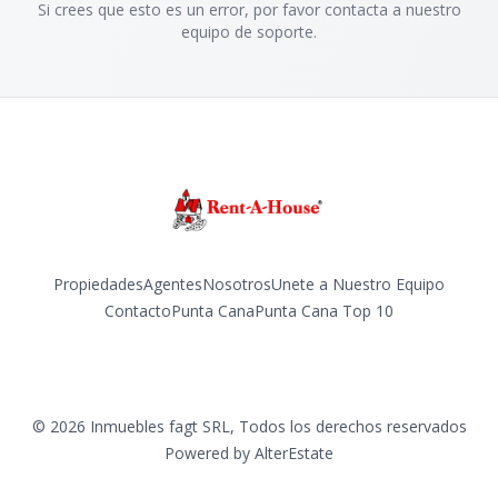
Si crees que esto es un error, por favor contacta a nuestro
equipo de soporte.
Propiedades
Agentes
Nosotros
Unete a Nuestro Equipo
Contacto
Punta Cana
Punta Cana Top 10
Facebook
Instagram
LinkedIn
YouTube
TikTok
©
2026
Inmuebles fagt SRL
,
Todos los derechos reservados
Powered by
AlterEstate