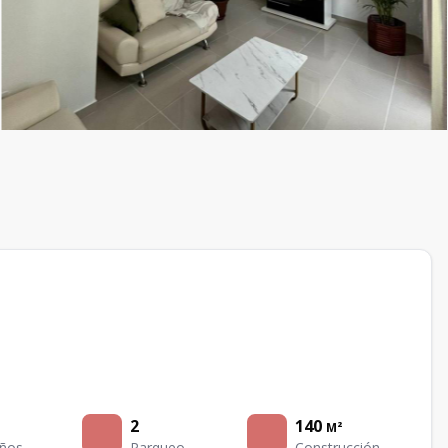
2
140
M²
ños
Parqueo
Construcción