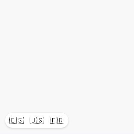
🇪🇸
🇺🇸
🇫🇷