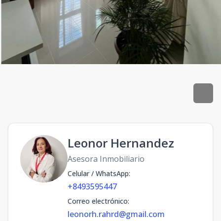
Leonor Hernandez
Asesora Inmobiliario
Celular / WhatsApp
:
+8493595447
Correo electrónico
:
leonorh.rahrd@gmail.com