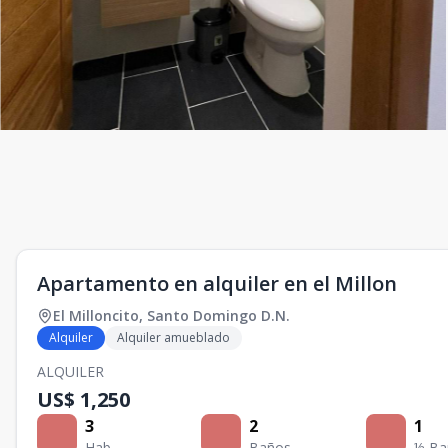
Apartamento en alquiler en el Millon
El Milloncito
,
Santo Domingo D.N.
Alquiler
Alquiler amueblado
ALQUILER
US$ 1,250
3
2
1
Hab.
Baños
½ Ba