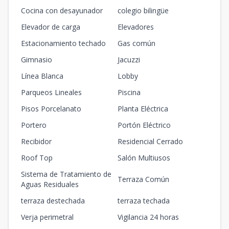
Cocina con desayunador
colegio bilingüe
Elevador de carga
Elevadores
Estacionamiento techado
Gas común
Gimnasio
Jacuzzi
Línea Blanca
Lobby
Parqueos Lineales
Piscina
Pisos Porcelanato
Planta Eléctrica
Portero
Portón Eléctrico
Recibidor
Residencial Cerrado
Roof Top
Salón Multiusos
Sistema de Tratamiento de
Terraza Común
Aguas Residuales
terraza destechada
terraza techada
Verja perimetral
Vigilancia 24 horas