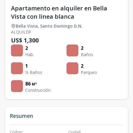
Apartamento en alquiler en Bella
Vista con linea blanca
Bella Vista
,
Santo Domingo D.N.
ALQUILER
US$ 1,300
2
2
Hab.
Baños
1
2
½ Baños
Parqueo
86
M²
Construcción
Resumen
Código
:
Ciudad
: