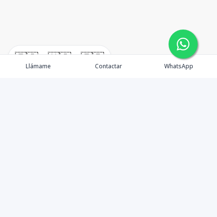
🇪🇸
🇺🇸
🇫🇷
Llámame
Contactar
WhatsApp
Propiedades
Agentes
Nosotros
Unete a Nuestro Equipo
Contacto
Punta Cana
Punta Cana Top 10