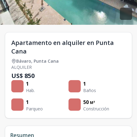
Apartamento en alquiler en Punta
Cana
Bávaro
,
Punta Cana
ALQUILER
US$ 850
1
1
Hab.
Baños
1
50
M²
Parqueo
Construcción
Resumen