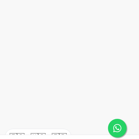
🇪🇸
🇺🇸
🇫🇷