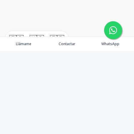
🇪🇸
🇺🇸
🇫🇷
Llámame
Contactar
WhatsApp
Propiedades
Agentes
Nosotros
Unete a Nuestro Equipo
Contacto
Punta Cana
Punta Cana Top 10