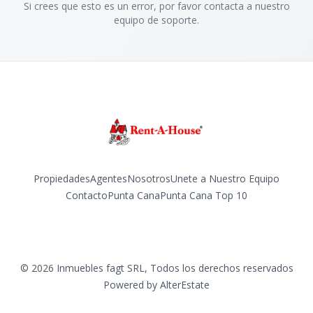
Si crees que esto es un error, por favor contacta a nuestro
equipo de soporte.
Propiedades
Agentes
Nosotros
Unete a Nuestro Equipo
Contacto
Punta Cana
Punta Cana Top 10
Facebook
Instagram
LinkedIn
YouTube
TikTok
©
2026
Inmuebles fagt SRL
,
Todos los derechos reservados
Powered by
AlterEstate