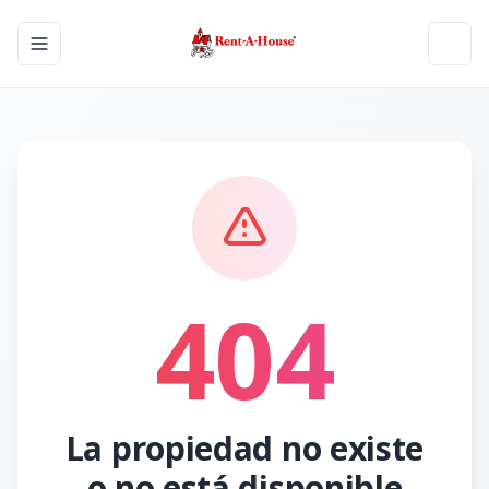
Toggle navigation menu
Toggl
404
La propiedad no existe
o no está disponible