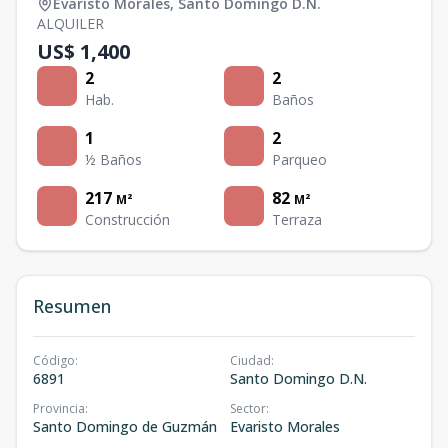
Evaristo Morales
,
Santo Domingo D.N.
ALQUILER
US$ 1,400
2
2
Hab.
Baños
1
2
½ Baños
Parqueo
217
82
M²
M²
Construcción
Terraza
Resumen
Código
:
Ciudad
:
6891
Santo Domingo D.N.
Provincia
:
Sector
:
Santo Domingo de Guzmán
Evaristo Morales