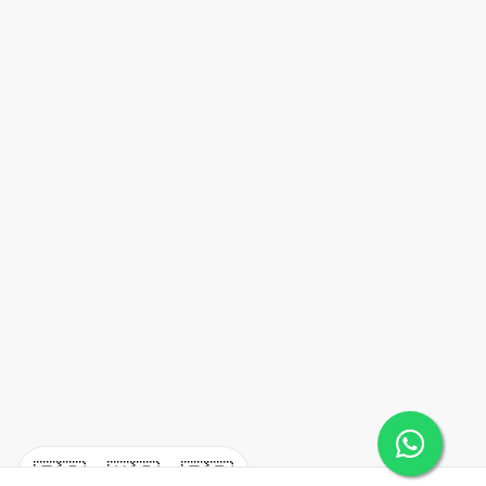
🇪🇸
🇺🇸
🇫🇷