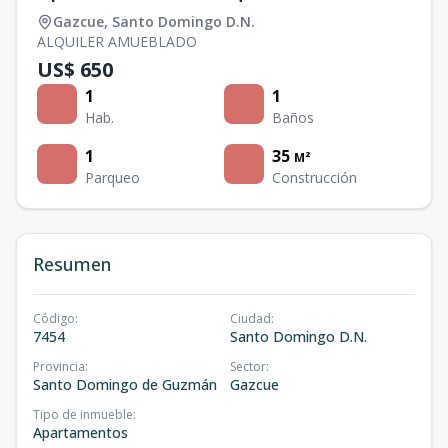
Gazcue
,
Santo Domingo D.N.
ALQUILER AMUEBLADO
US$ 650
1
1
Hab.
Baños
1
35
M²
Parqueo
Construcción
Resumen
Código
:
Ciudad
:
7454
Santo Domingo D.N.
Provincia
:
Sector
:
Santo Domingo de Guzmán
Gazcue
Tipo de inmueble
:
Apartamentos