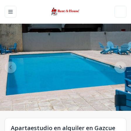
Toggle navigation menu
Toggl
Apartaestudio en alquiler en Gazcue