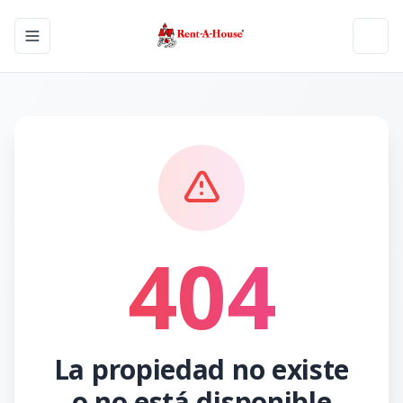
Toggle navigation menu
Toggl
404
La propiedad no existe
o no está disponible