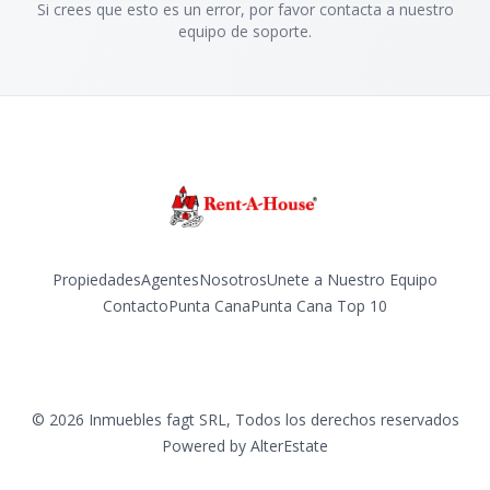
Si crees que esto es un error, por favor contacta a nuestro
equipo de soporte.
Propiedades
Agentes
Nosotros
Unete a Nuestro Equipo
Contacto
Punta Cana
Punta Cana Top 10
Facebook
Instagram
LinkedIn
YouTube
TikTok
©
2026
Inmuebles fagt SRL
,
Todos los derechos reservados
Powered by
AlterEstate