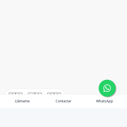
🇪🇸
🇺🇸
🇫🇷
Llámame
Contactar
WhatsApp