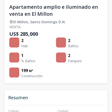
Apartamento amplio e iluminado en
venta en El Millon
El Millon
,
Santo Domingo D.N.
VENTA
US$ 285,000
2
2
Hab.
Baños
1
2
½ Baños
Parqueo
199
M²
Construcción
Resumen
Código
:
Ciudad
: