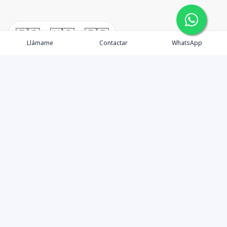
🇪🇸
🇺🇸
🇫🇷
Llámame
Contactar
WhatsApp
Propiedades
Agentes
Nosotros
Unete a Nuestro Equipo
Contacto
Punta Cana
Punta Cana Top 10