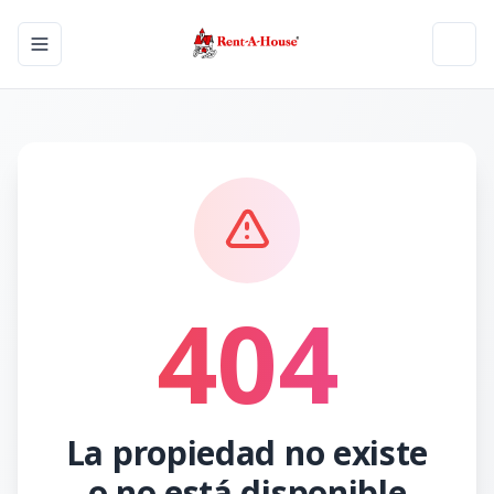
Toggle navigation menu
Toggl
404
La propiedad no existe
o no está disponible