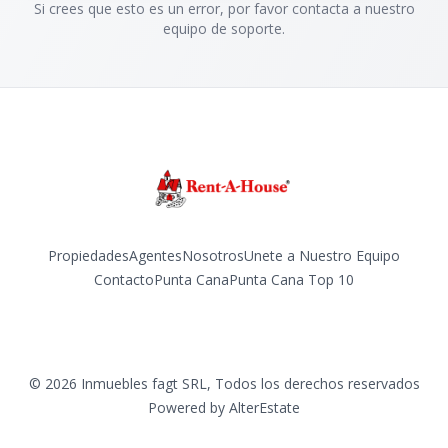
Si crees que esto es un error, por favor contacta a nuestro
equipo de soporte.
Propiedades
Agentes
Nosotros
Unete a Nuestro Equipo
Contacto
Punta Cana
Punta Cana Top 10
Facebook
Instagram
LinkedIn
YouTube
TikTok
©
2026
Inmuebles fagt SRL
,
Todos los derechos reservados
Powered by
AlterEstate