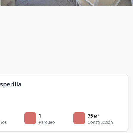
perilla
1
75
M²
ños
Parqueo
Construcción