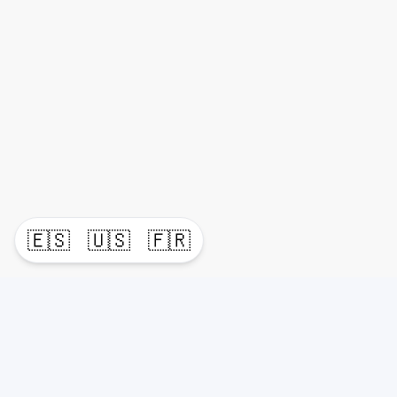
🇪🇸
🇺🇸
🇫🇷