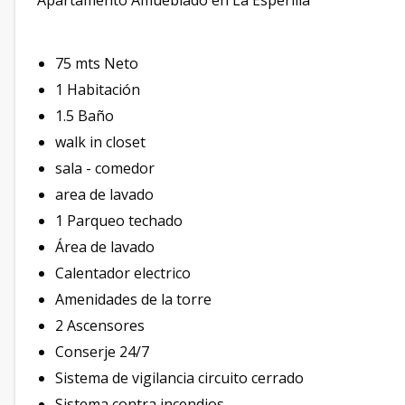
Apartamento Amueblado en La Esperilla
75 mts Neto
1 Habitación
1.5 Baño
walk in closet
sala - comedor
area de lavado
1 Parqueo techado
Área de lavado
Calentador electrico
Amenidades de la torre
2 Ascensores
Conserje 24/7
Sistema de vigilancia circuito cerrado
Sistema contra incendios