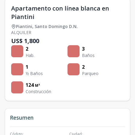
Apartamento con línea blanca en
Piantini
Piantini
,
Santo Domingo D.N.
ALQUILER
US$ 1,800
2
3
Hab.
Baños
1
2
½ Baños
Parqueo
124
M²
Construcción
Resumen
Código
:
Ciudad
: