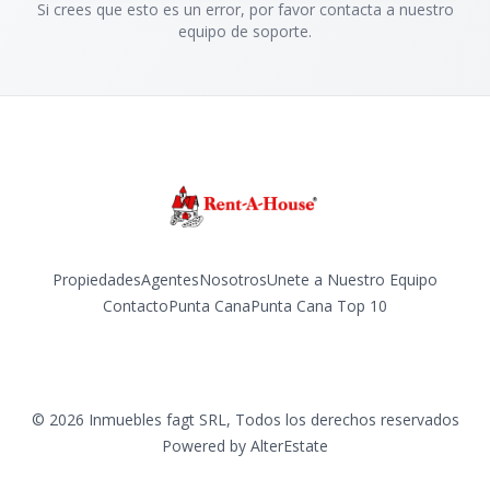
Si crees que esto es un error, por favor contacta a nuestro
equipo de soporte.
Propiedades
Agentes
Nosotros
Unete a Nuestro Equipo
Contacto
Punta Cana
Punta Cana Top 10
Facebook
Instagram
LinkedIn
YouTube
TikTok
©
2026
Inmuebles fagt SRL
,
Todos los derechos reservados
Powered by
AlterEstate