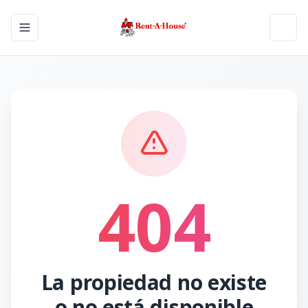
Toggle navigation menu
Toggl
404
La propiedad no existe
o no está disponible