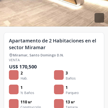
Apartamento de 2 Habitaciones en el
sector Miramar
Miramar
,
Santo Domingo D.N.
VENTA
US$ 170,500
2
3
Hab.
Baños
1
1
½ Baños
Parqueo
110
13
M²
M²
Construcción
Terraza