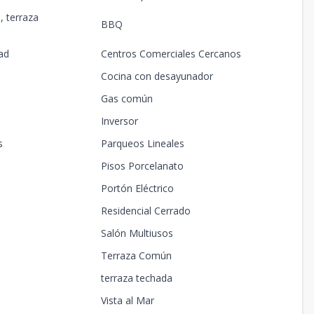
, terraza
BBQ
ad
Centros Comerciales Cercanos
Cocina con desayunador
Gas común
Inversor
s
Parqueos Lineales
Pisos Porcelanato
Portón Eléctrico
Residencial Cerrado
Salón Multiusos
Terraza Común
a
terraza techada
Vista al Mar