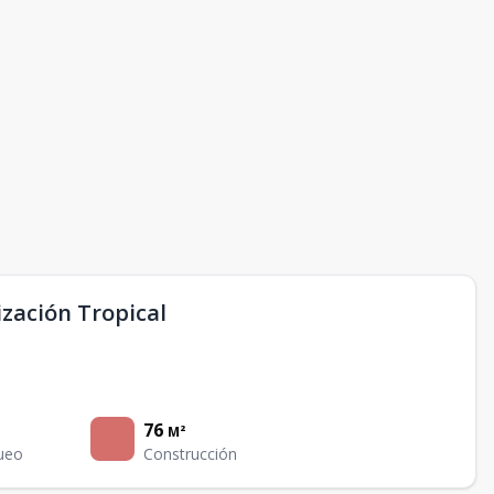
zación Tropical
76
M²
ueo
Construcción