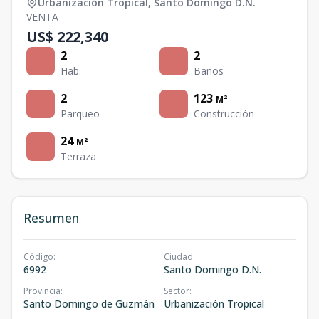
Urbanización Tropical
,
Santo Domingo D.N.
VENTA
US$ 222,340
2
2
Hab.
Baños
2
123
M²
Parqueo
Construcción
24
M²
Terraza
Resumen
Código
:
Ciudad
:
6992
Santo Domingo D.N.
Provincia
:
Sector
:
Santo Domingo de Guzmán
Urbanización Tropical