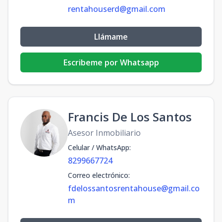
rentahouserd@gmail.com
Llámame
Escribeme por Whatsapp
Francis De Los Santos
Asesor Inmobiliario
Celular / WhatsApp
:
8299667724
Correo electrónico
:
fdelossantosrentahouse@gmail.co
m