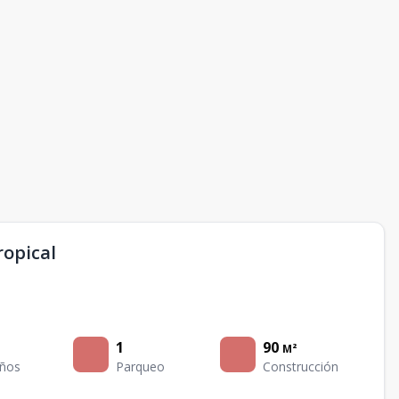
opical
1
90
M²
ños
Parqueo
Construcción