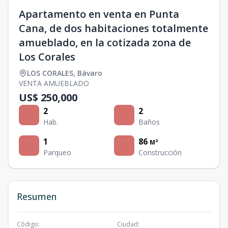
Apartamento en venta en Punta
Cana, de dos habitaciones totalmente
amueblado, en la cotizada zona de
Los Corales
LOS CORALES
,
Bávaro
VENTA AMUEBLADO
US$ 250,000
2
2
Hab.
Baños
1
86
M²
Parqueo
Construcción
Resumen
Código
:
Ciudad
: