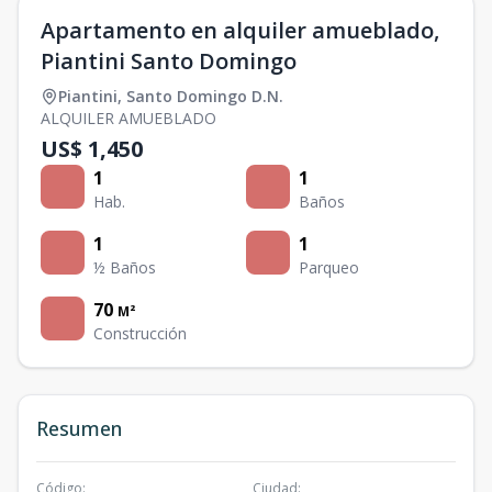
Apartamento en alquiler amueblado,
Piantini Santo Domingo
Piantini
,
Santo Domingo D.N.
ALQUILER AMUEBLADO
US$ 1,450
1
1
Hab.
Baños
1
1
½ Baños
Parqueo
70
M²
Construcción
Resumen
Código
:
Ciudad
: