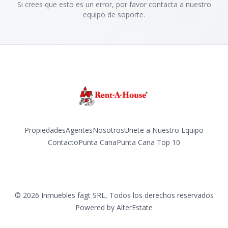
Si crees que esto es un error, por favor contacta a nuestro
equipo de soporte.
Propiedades
Agentes
Nosotros
Unete a Nuestro Equipo
Contacto
Punta Cana
Punta Cana Top 10
Facebook
Instagram
LinkedIn
YouTube
TikTok
©
2026
Inmuebles fagt SRL
,
Todos los derechos reservados
Powered by
AlterEstate