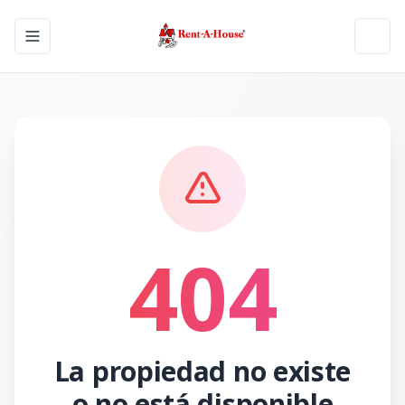
Toggle navigation menu
Toggl
404
La propiedad no existe
o no está disponible