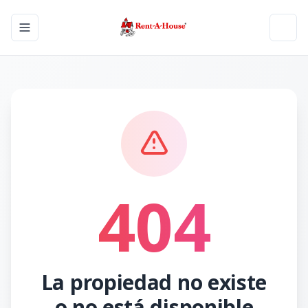
Toggle navigation menu
Toggl
404
La propiedad no existe
o no está disponible