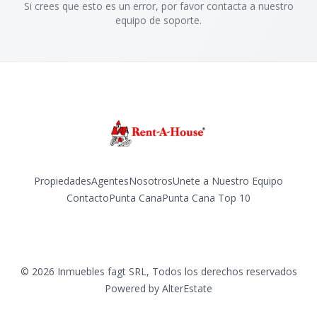
Si crees que esto es un error, por favor contacta a nuestro
equipo de soporte.
Propiedades
Agentes
Nosotros
Unete a Nuestro Equipo
Contacto
Punta Cana
Punta Cana Top 10
Facebook
Instagram
LinkedIn
YouTube
TikTok
©
2026
Inmuebles fagt SRL
,
Todos los derechos reservados
Powered by
AlterEstate