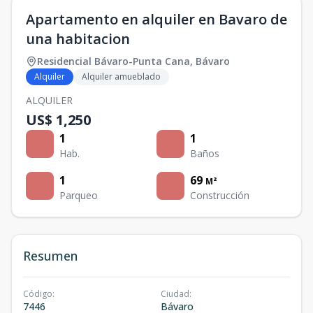
Apartamento en alquiler en Bavaro de
una habitacion
Residencial Bávaro-Punta Cana
,
Bávaro
Alquiler
Alquiler amueblado
ALQUILER
US$ 1,250
1
1
Hab.
Baños
1
69
M²
Parqueo
Construcción
Resumen
Código
:
Ciudad
:
7446
Bávaro