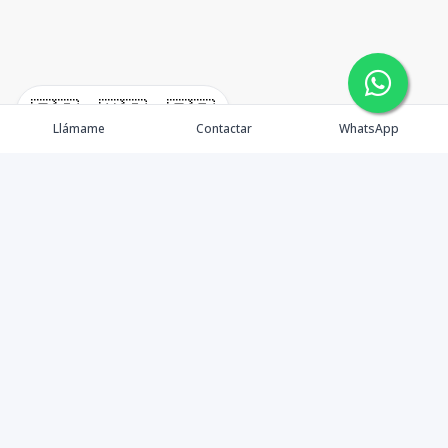
🇪🇸
🇺🇸
🇫🇷
Llámame
Contactar
WhatsApp
Propiedades
Agentes
Nosotros
Unete a Nuestro Equipo
Contacto
Punta Cana
Punta Cana Top 10