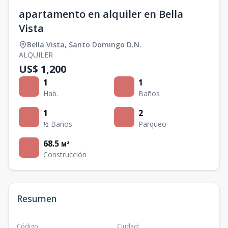
apartamento en alquiler en Bella
Vista
Bella Vista
,
Santo Domingo D.N.
ALQUILER
US$ 1,200
1
1
Hab.
Baños
1
2
½ Baños
Parqueo
68.5
M²
Construcción
Resumen
Código
:
Ciudad
: