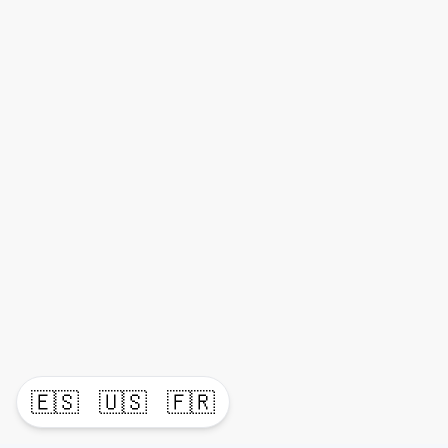
🇪🇸
🇺🇸
🇫🇷