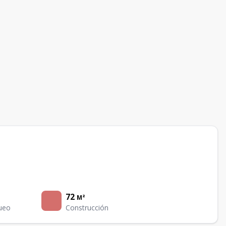
72
M²
ueo
Construcción