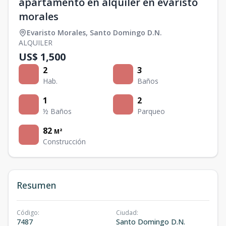
apartamento en alquiler en evaristo
morales
Evaristo Morales
,
Santo Domingo D.N.
ALQUILER
US$ 1,500
2
3
Hab.
Baños
1
2
½ Baños
Parqueo
82
M²
Construcción
Resumen
Código
:
Ciudad
:
7487
Santo Domingo D.N.