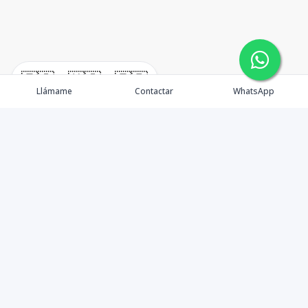
🇪🇸
🇺🇸
🇫🇷
Llámame
Contactar
WhatsApp
Propiedades
Agentes
Nosotros
Unete a Nuestro Equipo
Contacto
Punta Cana
Punta Cana Top 10