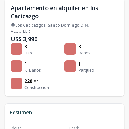
Apartamento en alquiler en los
Cacicazgo
Los Cacicazgos
,
Santo Domingo D.N.
ALQUILER
US$ 3,990
3
3
Hab.
Baños
1
1
½ Baños
Parqueo
220
M²
Construcción
Resumen
Código
:
Ciudad
: