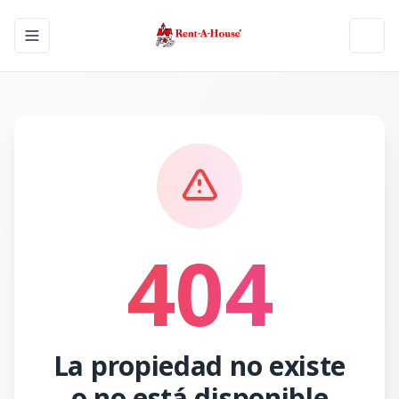
Toggle navigation menu
Toggl
404
La propiedad no existe
o no está disponible