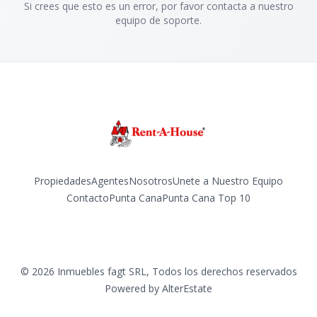
Si crees que esto es un error, por favor contacta a nuestro
equipo de soporte.
Propiedades
Agentes
Nosotros
Unete a Nuestro Equipo
Contacto
Punta Cana
Punta Cana Top 10
Facebook
Instagram
LinkedIn
YouTube
TikTok
©
2026
Inmuebles fagt SRL
,
Todos los derechos reservados
Powered by
AlterEstate