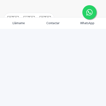
🇪🇸
🇺🇸
🇫🇷
Llámame
Contactar
WhatsApp
Propiedades
Agentes
Nosotros
Unete a Nuestro Equipo
Contacto
Punta Cana
Punta Cana Top 10