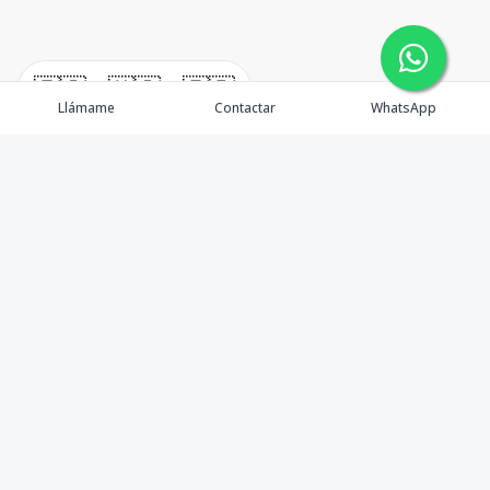
🇪🇸
🇺🇸
🇫🇷
Llámame
Contactar
WhatsApp
Propiedades
Agentes
Nosotros
Unete a Nuestro Equipo
Contacto
Punta Cana
Punta Cana Top 10