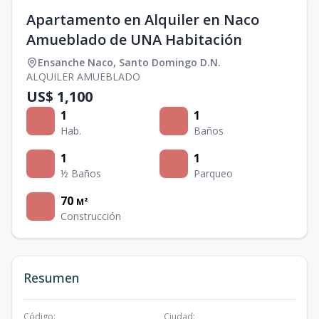
Apartamento en Alquiler en Naco
Amueblado de UNA Habitación
Ensanche Naco
,
Santo Domingo D.N.
ALQUILER AMUEBLADO
US$ 1,100
1
1
Hab.
Baños
1
1
½ Baños
Parqueo
70
M²
Construcción
Resumen
Código
:
Ciudad
: