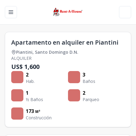
Toggle navigation menu
Toggl
Apartamento en alquiler en Piantini
Piantini
,
Santo Domingo D.N.
ALQUILER
US$ 1,600
2
3
Hab.
Baños
1
2
½ Baños
Parqueo
173
M²
Construcción