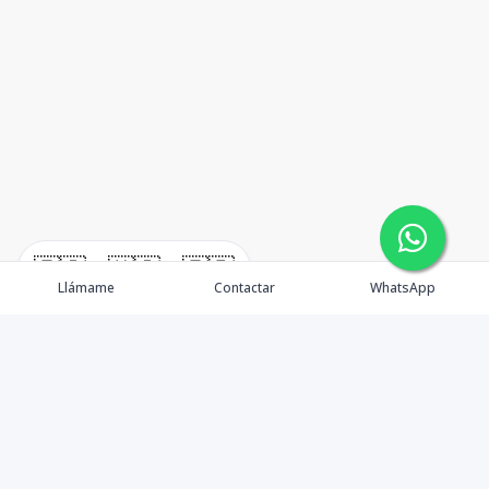
🇪🇸
🇺🇸
🇫🇷
Llámame
Contactar
WhatsApp