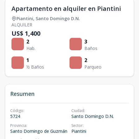
Apartamento en alquiler en Piantini
Piantini
,
Santo Domingo D.N.
ALQUILER
US$ 1,400
2
3
Hab.
Baños
1
2
½ Baños
Parqueo
Resumen
Código
:
Ciudad
:
5724
Santo Domingo D.N.
Provincia
:
Sector
:
Santo Domingo de Guzmán
Piantini