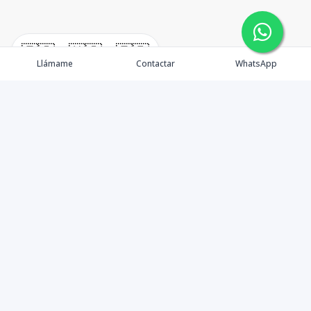
🇪🇸
🇺🇸
🇫🇷
Llámame
Contactar
WhatsApp
Propiedades
Agentes
Nosotros
Unete a Nuestro Equipo
Contacto
Punta Cana
Punta Cana Top 10