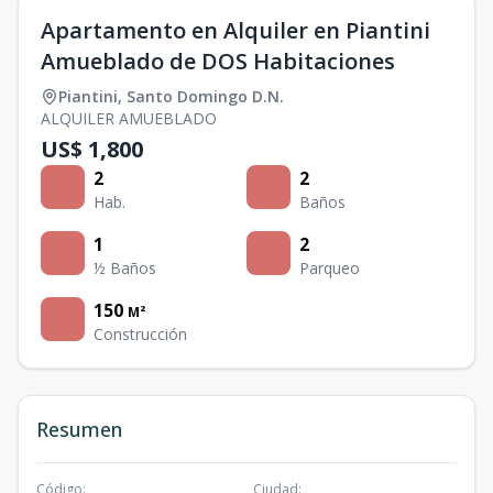
Apartamento en Alquiler en Piantini
Amueblado de DOS Habitaciones
Piantini
,
Santo Domingo D.N.
ALQUILER AMUEBLADO
US$ 1,800
2
2
Hab.
Baños
1
2
½ Baños
Parqueo
150
M²
Construcción
Resumen
Código
:
Ciudad
: