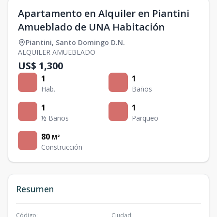
Apartamento en Alquiler en Piantini
Amueblado de UNA Habitación
Piantini
,
Santo Domingo D.N.
ALQUILER AMUEBLADO
US$ 1,300
1
1
Hab.
Baños
1
1
½ Baños
Parqueo
80
M²
Construcción
Resumen
Código
:
Ciudad
: