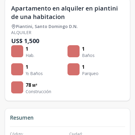
Apartamento en alquiler en piantini
de una habitacion
Piantini
,
Santo Domingo D.N.
ALQUILER
US$ 1,500
1
1
Hab.
Baños
1
1
½ Baños
Parqueo
78
M²
Construcción
Resumen
Código
:
Ciudad
: