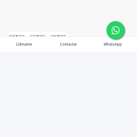
🇪🇸
🇺🇸
🇫🇷
Llámame
Contactar
WhatsApp
Propiedades
Agentes
Nosotros
Unete a Nuestro Equipo
Contacto
Punta Cana
Punta Cana Top 10