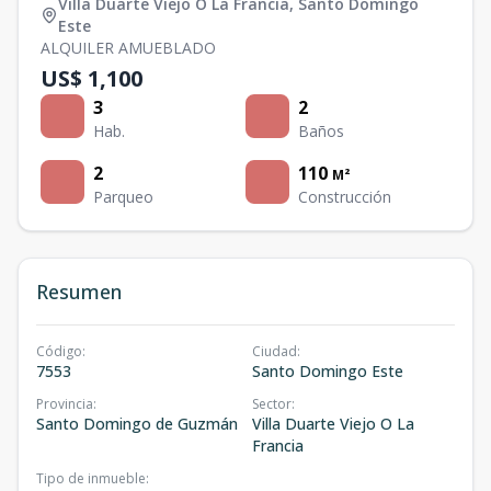
Villa Duarte Viejo O La Francia
,
Santo Domingo
Este
ALQUILER AMUEBLADO
US$ 1,100
3
2
Hab.
Baños
2
110
M²
Parqueo
Construcción
Resumen
Código
:
Ciudad
:
7553
Santo Domingo Este
Provincia
:
Sector
:
Santo Domingo de Guzmán
Villa Duarte Viejo O La
Francia
Tipo de inmueble
: