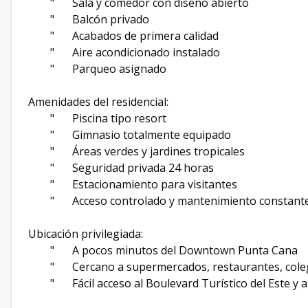
"
Sala y comedor con diseño abierto
"
Balcón privado
"
Acabados de primera calidad
"
Aire acondicionado instalado
"
Parqueo asignado
Amenidades del residencial:
"
Piscina tipo resort
"
Gimnasio totalmente equipado
"
Áreas verdes y jardines tropicales
"
Seguridad privada 24 horas
"
Estacionamiento para visitantes
"
Acceso controlado y mantenimiento constant
Ubicación privilegiada:
"
A pocos minutos del Downtown Punta Cana
"
Cercano a supermercados, restaurantes, coleg
"
Fácil acceso al Boulevard Turístico del Este y