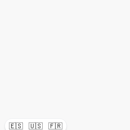
🇪🇸
🇺🇸
🇫🇷