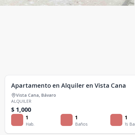
Apartamento en Alquiler en Vista Cana
Vista Cana
,
Bávaro
ALQUILER
$ 1,000
1
1
1
Hab.
Baños
½ Ba