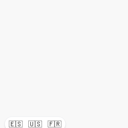
🇪🇸
🇺🇸
🇫🇷