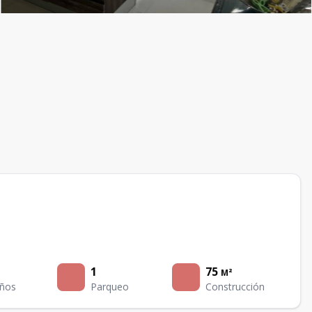
1
75
M²
ños
Parqueo
Construcción