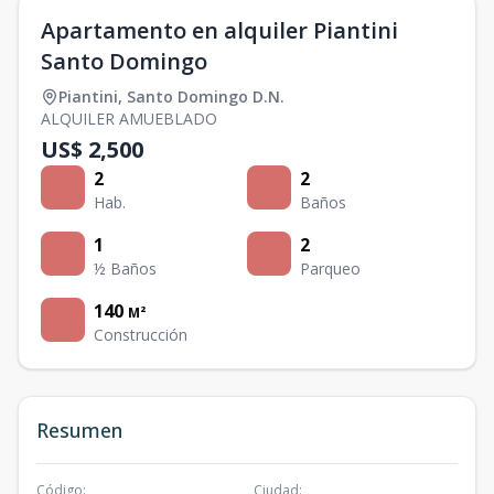
Apartamento en alquiler Piantini
Santo Domingo
Piantini
,
Santo Domingo D.N.
ALQUILER AMUEBLADO
US$ 2,500
2
2
Hab.
Baños
1
2
½ Baños
Parqueo
140
M²
Construcción
Resumen
Código
:
Ciudad
: