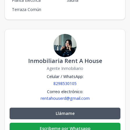
Planta Eléctrica
Sauna
Terraza Común
Inmobiliaria Rent A House
Agente Inmobiliario
Celular / WhatsApp
:
8298530105
Correo electrónico
:
rentahouserd@gmail.com
Llámame
Escribeme por Whatsapp