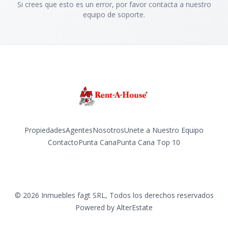
Si crees que esto es un error, por favor contacta a nuestro
equipo de soporte.
Propiedades
Agentes
Nosotros
Unete a Nuestro Equipo
Contacto
Punta Cana
Punta Cana Top 10
Facebook
Instagram
LinkedIn
YouTube
TikTok
©
2026
Inmuebles fagt SRL
,
Todos los derechos reservados
Powered by
AlterEstate