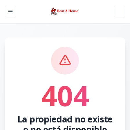
Toggle navigation menu
Toggl
404
La propiedad no existe
o no está disponible