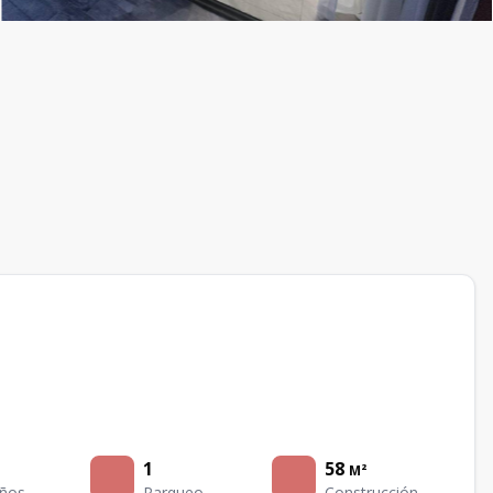
1
58
M²
ños
Parqueo
Construcción