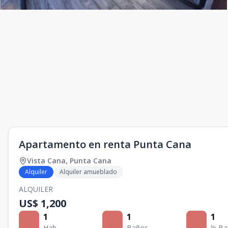
Apartamento en renta Punta Cana
Vista Cana
,
Punta Cana
Alquiler
Alquiler amueblado
ALQUILER
US$ 1,200
1
1
1
Hab.
Baños
½ Ba