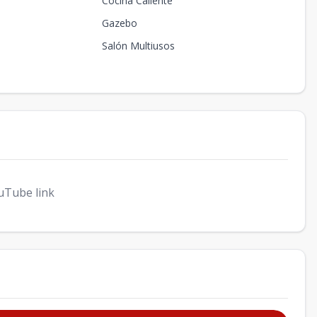
Cocina Caliente
Gazebo
Salón Multiusos
uTube link