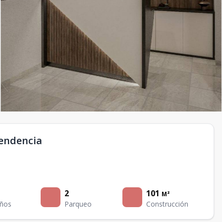
pendencia
2
101
M²
ños
Parqueo
Construcción