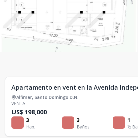
Apartamento en vent en la Avenida Inde
Alfimar
,
Santo Domingo D.N.
VENTA
US$ 198,000
3
3
1
Hab.
Baños
½ Ba