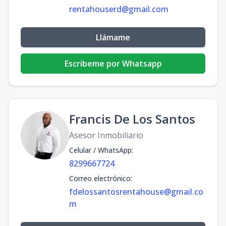
rentahouserd@gmail.com
Llámame
Escribeme por Whatsapp
Francis De Los Santos
Asesor Inmobiliario
Celular / WhatsApp
:
8299667724
Correo electrónico
:
fdelossantosrentahouse@gmail.co
m