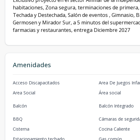
Exclusivo proyecto en el sector Alfimar de la Independen
habitaciones, Zona segura, terminaciones de primera, 
Techada y Destechada, Salón de eventos , Gimnasio, BB
Germosen y Mirador Sur, a 5 minutos del supermercado
farmacias y restaurantes, entrega Diciembre 2027
Amenidades
Acceso Discapacitados
Area De Juegos Infan
Area Social
Área social
Balcón
Balcón Integrado
BBQ
Cámaras de segurid
Cisterna
Cocina Caliente
Estacionamiento techado
Gas común